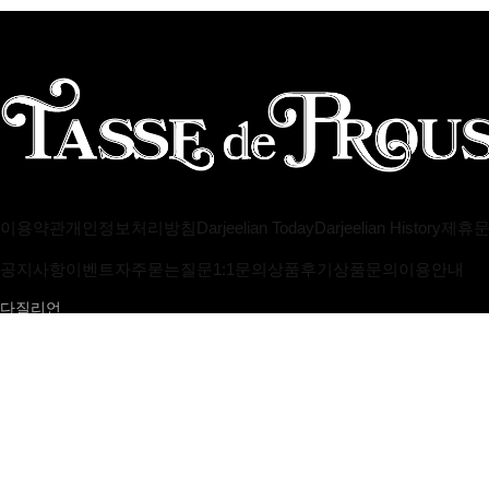
이용약관
개인정보처리방침
Darjeelian Today
Darjeelian History
제휴
공지사항
이벤트
자주묻는질문
1:1문의
상품후기
상품문의
이용안내
다질리언
대표 : 곽옥경
개인정보보호책임자 : 곽옥경 helpdesk@darjeelian.net
[사업자정보확인]
사업자등록번호 : 114-05-72278
통신판매업 신고번호 
주소 서울특별시 송파구 오금로36길62 (금하빌딩) 3층
Copyright by Darjeelian. All rights reserved.