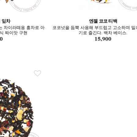
 잎차
엔젤 코코 티백
 차이라떼용 홍차로 아
코코넛을 듬뿍 사용해 부드럽고 고소하며 밀
도식 짜이맛 구현
기로 즐긴다. 백차 베이스.
0
15,900