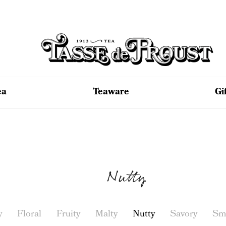
ea
Teaware
Gi
Nutty
y
Floral
Fruity
Malty
Nutty
Savory
Sm