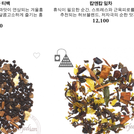
 티백
캄앤캄 잎차
과맛이 연상되는 겨울홍
휴식이 필요한 순간, 스트레스와 근육피로
 달콤고소하게 즐기는 홍
추천되는 허브블렌드, 저자극의 순한 
12,100
0