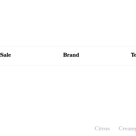
Sale
Brand
T
Citrus
Cream