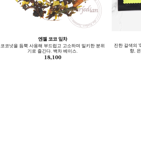
엔젤 코코 잎차
진한 갈색의 'D
코코넛을 듬뿍 사용해 부드럽고 고소하며 밀키한 분위
향, 
기로 즐긴다. 백차 베이스.
18,100