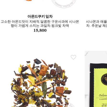
아몬드쿠키 잎차
고소한 아몬드맛이 지배적.달콤한 구운사과에 시나몬
시나몬과 애플
향이 가볍게 스치는 과일차.핑크빛 차액
차. 추운날 
15,800