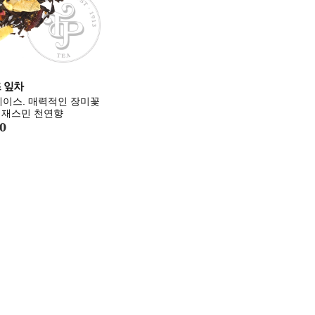
 잎차
g' 베이스. 매력적인 장미꽃
 재스민 천연향
0