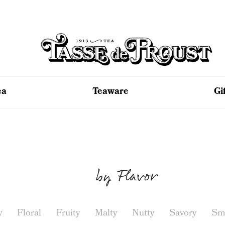
ea
Teaware
Gi
by Flavor
y
Floral
Fruity
Malty
Nutty
Savory
Sm