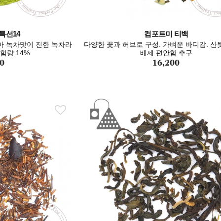
특선14
컴포트미 티백
 녹차맛이 진한 녹차라
다양한 꽃과 허브로 구성. 가벼운 바디감. 산
함량 14%
배제.편안함 추구
0
16,200