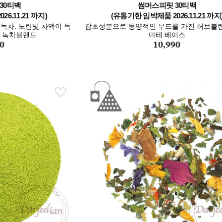
30티백
썸머스피릿 30티백
6.11.21 까지)
(유통기한 임박제품 2026.11.21 까지
녹차. 노란빛 차액이 독
감초성분으로 동양적인 무드를 가진 허브블렌
는 녹차블렌드
마테 베이스
0
10,990