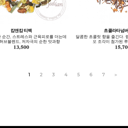
캄앤캄 티백
초콜라타넘버1
 순간, 스트레스와 근육피로를 더는데
달콤한 초콜릿 향을 즐긴다. 
허브블렌드, 저자극의 순한 맛과향
오 조각이 첨가된 
13,500
15,70
1
2
3
4
5
6
7
>>