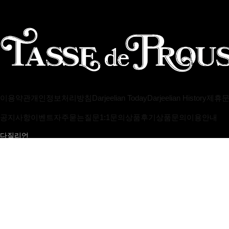
이용약관
개인정보처리방침
Darjeelian Today
Darjeelian History
제휴
공지사항
이벤트
자주묻는질문
1:1문의
상품후기
상품문의
이용안내
다질리언
대표 : 곽옥경
개인정보보호책임자 : 곽옥경 helpdesk@darjeelian.net
[사업자정보확인]
사업자등록번호 : 114-05-72278
통신판매업 신고번호 
주소 서울특별시 송파구 오금로36길62 (금하빌딩) 3층
Copyright by Darjeelian. All rights reserved.