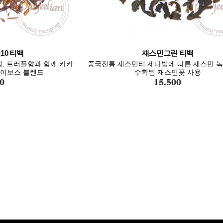
0 티백
재스민그린 티백
럼, 트러플향과 함께 카카
중국전통 재스민티 제다법에 따른 재스민 녹
루이보스 블렌드
수확된 재스민꽃 사용
0
15,500