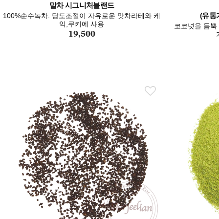
말차 시그니처블랜드
(유통기
100%순수녹차. 당도조절이 자유로운 맛차라테와 케
익,쿠키에 사용
코코넛을 듬뿍
19,500