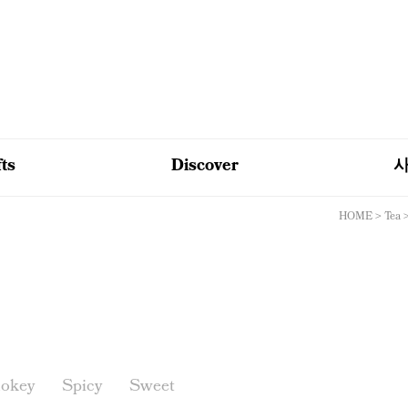
fts
Discover
HOME
>
Tea
okey
Spicy
Sweet