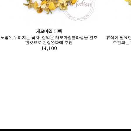
캐모마일 티백
노랗게 우려지는 꽃차, 잘익은 캐모마일블라섬을 건조
휴식이 필요한
한것으로 긴장완화에 추천
추천되는 
14,100