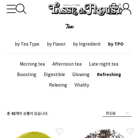
0
Tea
by Tea Type
by Flavor
by Ingredient
by TPO
Morning tea
Afternoon tea
Late night tea
Boosting
Digestible
Glowing
Refreshing
Relexing
Vitality
총
42
개의 상품이 있습니다.