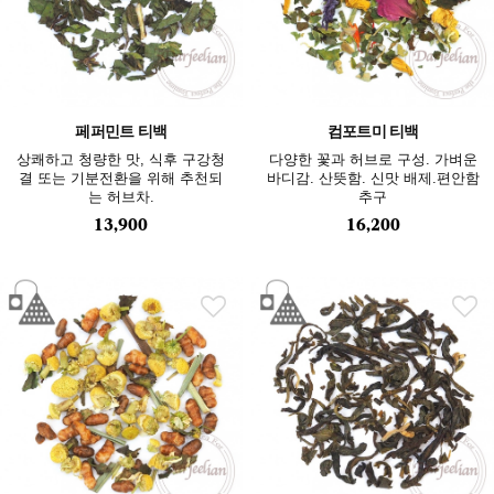
페퍼민트 티백
컴포트미 티백
상쾌하고 청량한 맛, 식후 구강청
다양한 꽃과 허브로 구성. 가벼운
결 또는 기분전환을 위해 추천되
바디감. 산뜻함. 신맛 배제.편안함
는 허브차.
추구
13,900
16,200