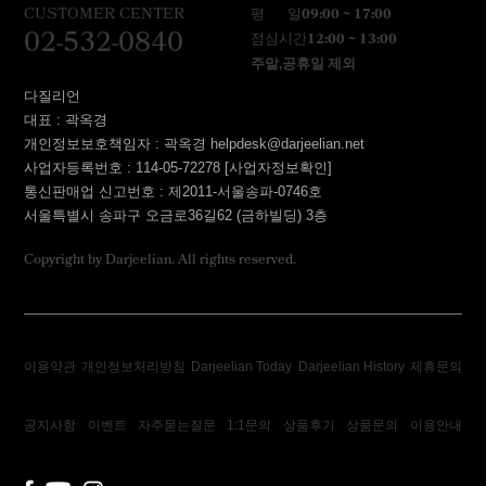
CUSTOMER CENTER
평 일
09:00 ~ 17:00
02-532-0840
점심시간
12:00 ~ 13:00
주말,공휴일 제외
다질리언
대표 : 곽옥경
개인정보보호책임자 : 곽옥경 helpdesk@darjeelian.net
사업자등록번호 : 114-05-72278
[사업자정보확인]
통신판매업 신고번호 : 제2011-서울송파-0746호
서울특별시 송파구 오금로36길62 (금하빌딩) 3층
Copyright by Darjeelian. All rights reserved.
이용약관
개인정보처리방침
Darjeelian Today
Darjeelian History
제휴문의
공지사항
이벤트
자주묻는질문
1:1문의
상품후기
상품문의
이용안내