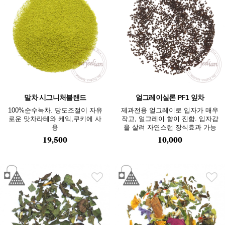
말차 시그니처블랜드
얼그레이실론 PF1 잎차
100%순수녹차. 당도조절이 자유
제과전용 얼그레이로 입자가 매우
로운 맛차라테와 케익,쿠키에 사
작고, 얼그레이 향이 진함. 입자감
용
을 살려 자연스런 장식효과 가능
19,500
10,000