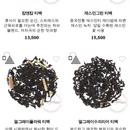
캄앤캄 티백
재스민그린 티백
휴식이 필요한 순간, 스트레스와
중국전통 재스민티 제다법에 따른
근육피로를 더는데 추천되는 허브
재스민 녹차. 당일 수확된 재스민
블렌드, 저자극의 순한 맛과향
꽃 사용
13,500
15,500
얼그레이플라워 티백
얼그레이수피리어 티백
상큼 시원하면서 화사한 향이 드
부드럽고 깨끗한 분위기의 우수한