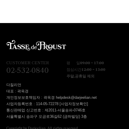
CUSTOMER CENTER
평 일
09:00 ~ 17:00
02-532-0840
점심시간
12:00 ~ 13:00
주말,공휴일 제외
다질리언
대표 : 곽옥경
개인정보보호책임자 : 곽옥경 helpdesk@darjeelian.net
사업자등록번호 : 114-05-72278
[사업자정보확인]
통신판매업 신고번호 : 제2011-서울송파-0746호
서울특별시 송파구 오금로36길62 (금하빌딩) 3층
Copyright by Darjeelian. All rights reserved.