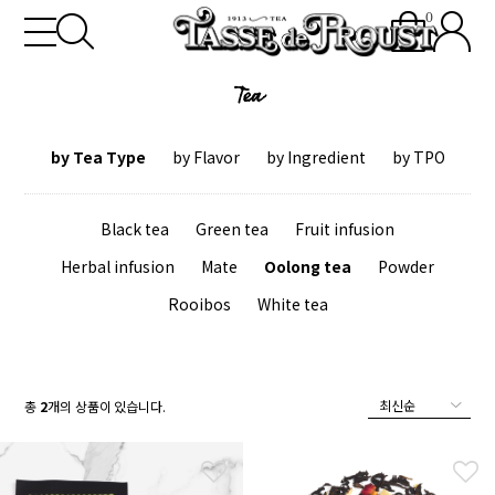
0
Tea
by Tea Type
by Flavor
by Ingredient
by TPO
Black tea
Green tea
Fruit infusion
Herbal infusion
Mate
Oolong tea
Powder
Rooibos
White tea
총
2
개의 상품이 있습니다.