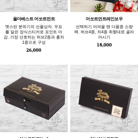
올더베스트 어쏘트먼트
어쏘트먼트레인보우
옛스런 분위기의 선물상자. 우표
선택하기 어려울 땐 다품종 소량
를 닮은 장식스티커로 포인트 마
팩. 허브4종, 차4종 취향대로 골라
감. 가장 선호하는 허브2종과 홍차
마시기
1종으로 구성
18,000
26,000