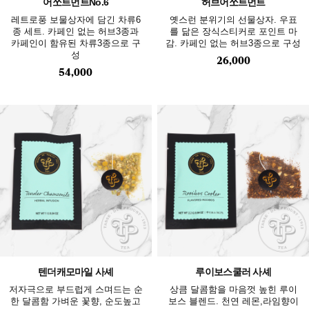
어쏘트먼트No.6
허브어쏘트먼트
레트로풍 보물상자에 담긴 차류6
옛스런 분위기의 선물상자. 우표
종 세트. 카페인 없는 허브3종과
를 닮은 장식스티커로 포인트 마
카페인이 함유된 차류3종으로 구
감. 카페인 없는 허브3종으로 구성
성
26,000
54,000
텐더캐모마일 사셰
루이보스쿨러 사셰
저자극으로 부드럽게 스며드는 순
상큼 달콤함을 마음껏 높힌 루이
한 달콤함 가벼운 꽃향, 순도높고
보스 블렌드. 천연 레몬,라임향이