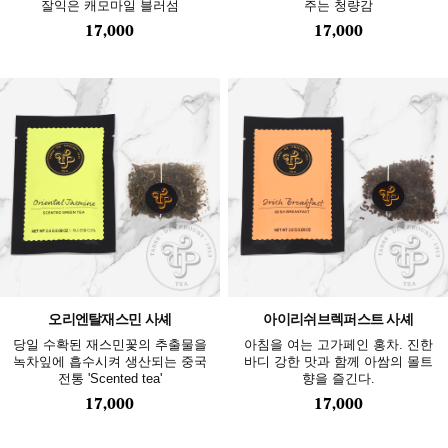
잘익은 캐모마일 블러섬
주는 청량감
17,000
17,000
오리엔탈재스민 사셰
아이리쉬브렉퍼스트 사셰
당일 수확된 재스민꽃의 추출물을
아침을 여는 고가페인 홍차. 진한
녹차잎에 흡수시켜 생산되는 중국
바디 강한 맛과 함께 아쌈의 몰트
전통 'Scented tea'
향을 즐긴다.
17,000
17,000