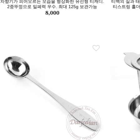
차향기가 피어오르는 모습을 형상화한 유선형 티캐디.
티백의 실과 
2중뚜껑으로 밀폐력 우수. 최대 125g 보관가능
티스트링 홀더
8,000