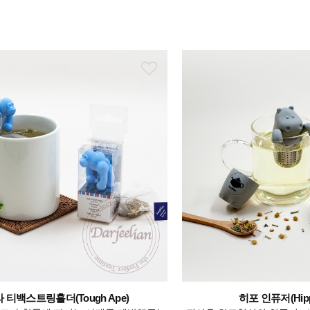
 티백스트링홀더(Tough Ape)
히포 인퓨저(Hippo