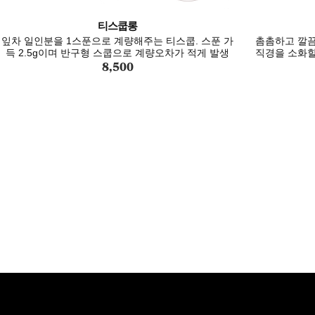
티스쿱롱
잎차 일인분을 1스푼으로 계량해주는 티스쿱. 스푼 가
촘촘하고 깔끔
득 2.5g이며 반구형 스쿱으로 계량오차가 적게 발생
직경을 소화할
8,500