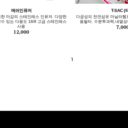
메쉬인퓨저
T-SAC (
한 마감의 스테인레스 인퓨저. 다양한
다공성의 천연섬유 마닐라헴프
수 있는 다용도 18/8 고급 스테인레스
용필터. 수분투과력,내열성이
7,00
사용
12,000
1