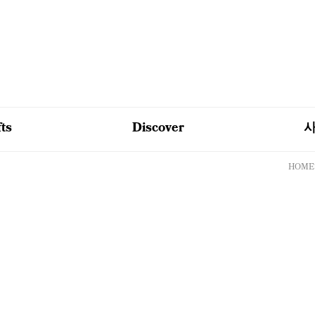
fts
Discover
HOME