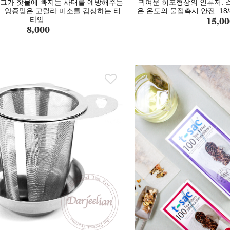
태그가 찻물에 빠지는 사태를 예방해주는
귀여운 히포형상의 인퓨저. 
. 앙증맞은 고릴라 미소를 감상하는 티
은 온도의 물접촉시 안전. 18
15,00
타임.
8,000