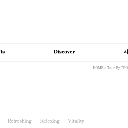
fts
Discover
HOME
>
Tea
>
By TPO
Refreshing
Relexing
Vitality