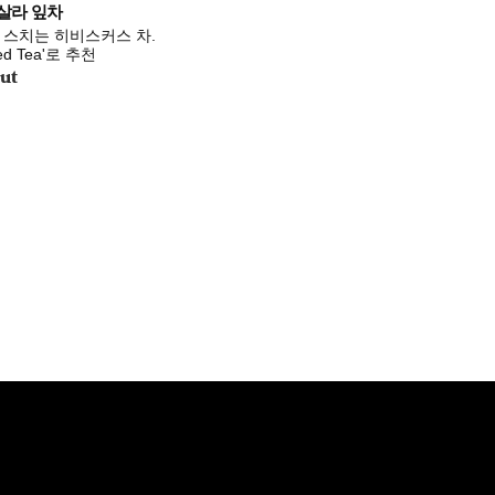
살라 잎차
스치는 히비스커스 차.
d Tea'로 추천
ut