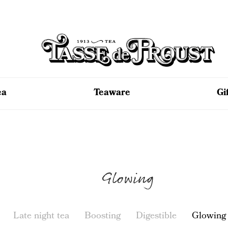
ea
Teaware
Gi
Glowing
Late night tea
Boosting
Digestible
Glowing