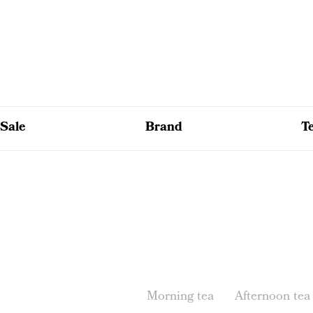
Sale
Brand
T
Morning tea
Afternoon tea