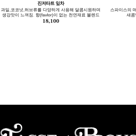
진저타트 잎차
과일,코코넛,허브류를 다양하게 사용해 달콤시원하며
스파이스의 매
생강맛이 느껴짐. 향(favlor)이 없는 천연재료 블렌드
새콤달
18,100