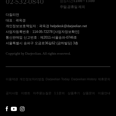
02-532-0840
점심시간
12:00 ~ 13:00
주말,공휴일 제외
다질리언
대표 : 곽옥경
개인정보보호책임자 : 곽옥경 helpdesk@darjeelian.net
사업자등록번호 : 114-05-72278
[사업자정보확인]
통신판매업 신고번호 : 제2011-서울송파-0746호
서울특별시 송파구 오금로36길62 (금하빌딩) 3층
Copyright by Darjeelian. All rights reserved.
이용약관
개인정보처리방침
Darjeelian Today
Darjeelian History
제휴문의
공지사항
이벤트
자주묻는질문
1:1문의
상품후기
상품문의
이용안내