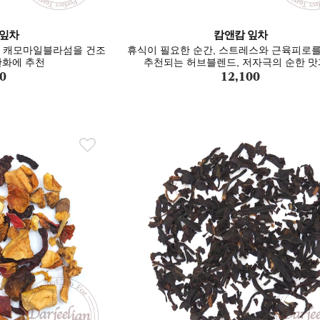
 잎차
캄앤캄 잎차
은 캐모마일블라섬을 건조
휴식이 필요한 순간, 스트레스와 근육피로
완화에 추천
추천되는 허브블렌드, 저자극의 순한 
0
12,100