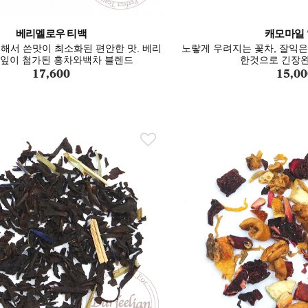
베리멜로우 티백
캐모마일
해서 쓴맛이 최소화된 편안한 맛. 베리
노랗게 우려지는 꽃차, 잘익
꽃잎이 첨가된 홍차와백차 블렌드
한것으로 긴장
17,600
15,00