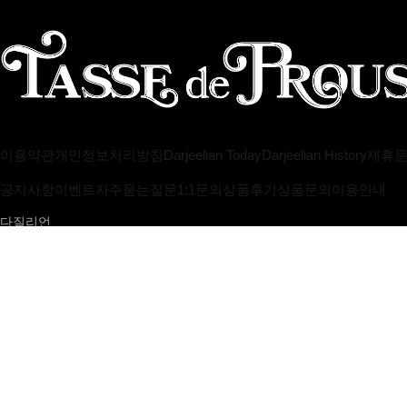
이용약관
개인정보처리방침
Darjeelian Today
Darjeelian History
제휴
공지사항
이벤트
자주묻는질문
1:1문의
상품후기
상품문의
이용안내
다질리언
대표 : 곽옥경
개인정보보호책임자 : 곽옥경 helpdesk@darjeelian.net
[사업자정보확인]
사업자등록번호 : 114-05-72278
통신판매업 신고번호 
주소 서울특별시 송파구 오금로36길62 (금하빌딩) 3층
Copyright by Darjeelian. All rights reserved.