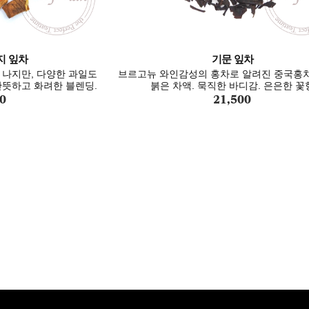
지 잎차
기문 잎차
나지만, 다양한 과일도
브르고뉴 와인감성의 홍차로 알려진 중국홍차
뜻하고 화려한 블렌딩.
붉은 차액. 묵직한 바디감. 은은한 꽃
0
21,500