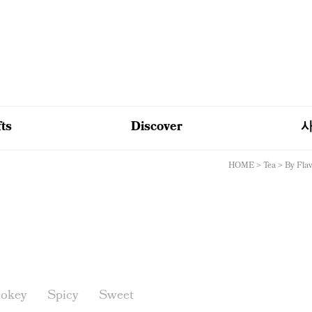
fts
Discover
HOME
>
Tea
>
By Fla
okey
Spicy
Sweet