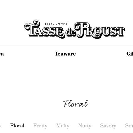
ea
Teaware
Gi
Floral
y
Floral
Fruity
Malty
Nutty
Savory
Sm