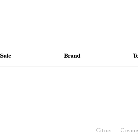
Sale
Brand
T
Citrus
Cream