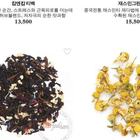
캄앤캄 티백
재스민그린
 순간, 스트레스와 근육피로를 더는데
중국전통 재스민티 제다법에 
허브블렌드, 저자극의 순한 맛과향
수확된 재스민
13,500
15,50