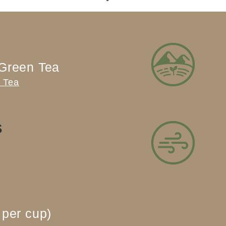
Green Tea
 Tea
S
per cup)