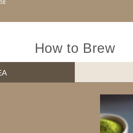
ine
How to Brew
EA