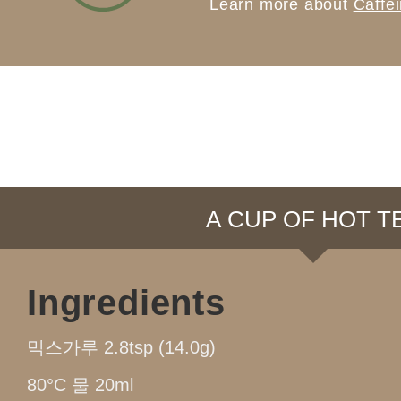
Learn more about
Caffe
A CUP OF HOT T
Ingredients
믹스가루 2.8tsp (14.0g)
80°C 물 20ml