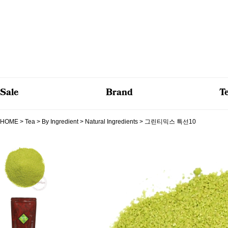
Sale
Brand
T
HOME
>
Tea
>
By Ingredient
>
Natural Ingredients
> 그린티믹스 특선10