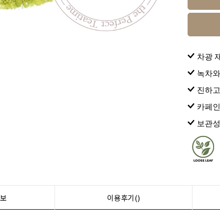
차광 
녹차와
진하고
카페인
보관성
보
이용후기()