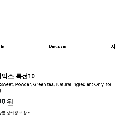
fts
Discover
믹스 특선10
Sweet, Powder, Green tea, Natural Ingredient Only, for
g
00
원
 상품 상세정보 참조