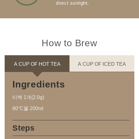
direct sunlight.
How to Brew
A CUP OF HOT TEA
A CUP OF ICED TEA
Ingredients
티백 1개(2.0g)
80°C물 200ml
Steps