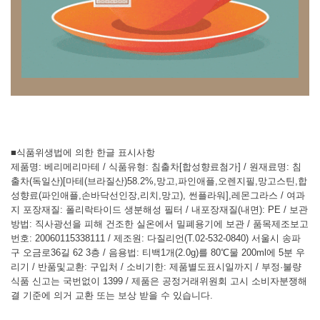
■식품위생법에 의한 한글 표시사항
제품명: 베리메리마테 / 식품유형: 침출차[합성향료첨가] / 원재료명: 침
출차(독일산)[마테(브라질산)58.2%,망고,파인애플,오렌지필,망고스틴,합
성향료(파인애플,손바닥선인장,리치,망고), 썬플라워],레몬그라스 / 여과
지 포장재질: 폴리락타이드 생분해성 필터 / 내포장재질(내면): PE / 보관
방법: 직사광선을 피해 건조한 실온에서 밀폐용기에 보관 / 품목제조보고
번호: 20060115338111 / 제조원: 다질리언(T.02-532-0840) 서울시 송파
구 오금로36길 62 3층 / 음용법: 티백1개(2.0g)를 80℃물 200ml에 5분 우
리기 / 반품및교환: 구입처 / 소비기한: 제품별도표시일까지 / 부정·불량
식품 신고는 국번없이 1399 / 제품은 공정거래위원회 고시 소비자분쟁해
결 기준에 의거 교환 또는 보상 받을 수 있습니다.