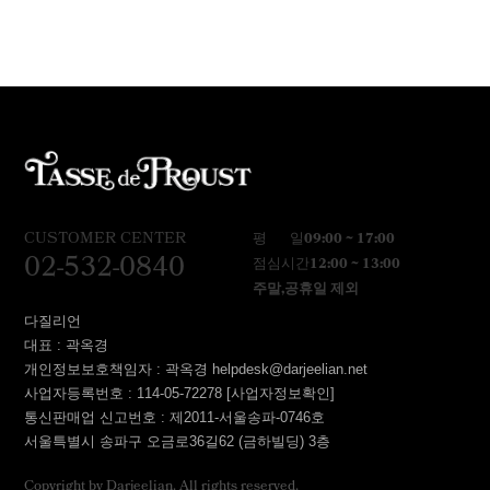
CUSTOMER CENTER
평 일
09:00 ~ 17:00
02-532-0840
점심시간
12:00 ~ 13:00
주말,공휴일 제외
다질리언
대표 : 곽옥경
개인정보보호책임자 : 곽옥경 helpdesk@darjeelian.net
사업자등록번호 : 114-05-72278
[사업자정보확인]
통신판매업 신고번호 : 제2011-서울송파-0746호
서울특별시 송파구 오금로36길62 (금하빌딩) 3층
Copyright by Darjeelian. All rights reserved.