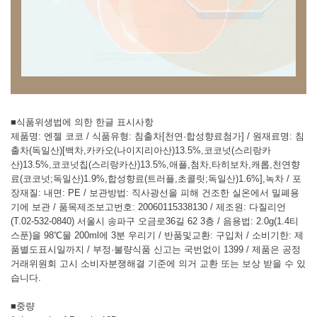
■식품위생법에 의한 한글 표시사항
제품명: 엔젤 코코 / 식품유형: 침출차[천연·합성향료첨가] / 원재료명: 침
출차(독일산)[백차,카카오(나이지리아산)13.5%,코코넛(스리랑카
산)13.5%,코코넛칩(스리랑카산)13.5%,애플,첨차,타히보차,캐롭,천연향
료(코코넛;독일산)1.9%,합성향료(트러플,초콜릿;독일산)1.6%],녹차 / 포
장재질: 내면: PE / 보관방법: 직사광선을 피해 건조한 실온에서 밀폐용
기에 보관 / 품목제조보고번호: 20060115338130 / 제조원: 다질리언
(T.02-532-0840) 서울시 송파구 오금로36길 62 3층 / 음용법: 2.0g(1.4티
스푼)을 98℃물 200ml에 3분 우리기 / 반품및교환: 구입처 / 소비기한: 제
품별도표시일까지 / 부정·불량식품 신고는 국번없이 1399 / 제품은 공정
거래위원회 고시 소비자분쟁해결 기준에 의거 교환 또는 보상 받을 수 있
습니다.
■중량