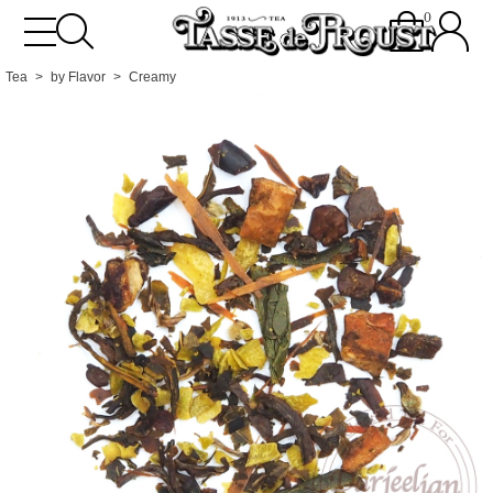
0
Tea
by Flavor
Creamy