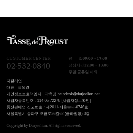
CUSTOMER CENTER
평 일
09:00 ~ 17:00
02-532-0840
점심시간
12:00 ~ 13:00
주말,공휴일 제외
다질리언
대표 : 곽옥경
개인정보보호책임자 : 곽옥경 helpdesk@darjeelian.net
사업자등록번호 : 114-05-72278
[사업자정보확인]
통신판매업 신고번호 : 제2011-서울송파-0746호
서울특별시 송파구 오금로36길62 (금하빌딩) 3층
Copyright by Darjeelian. All rights reserved.