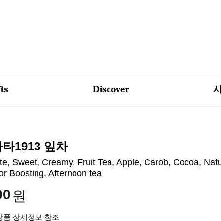
fts
Discover
타1913 잎차
te, Sweet, Creamy, Fruit Tea, Apple, Carob, Cocoa, Natu
for Boosting, Afternoon tea
00
원
 상품 상세정보 참조