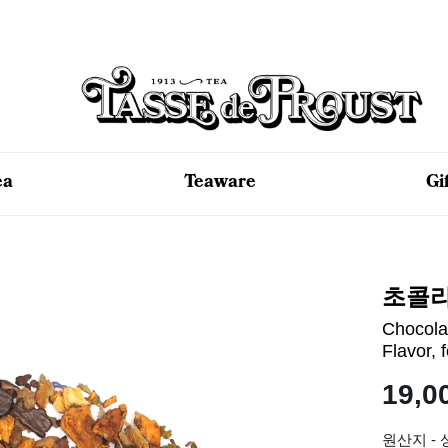
ea
Teaware
Gi
초콜라
Chocola
Flavor, 
19,0
원산지 -