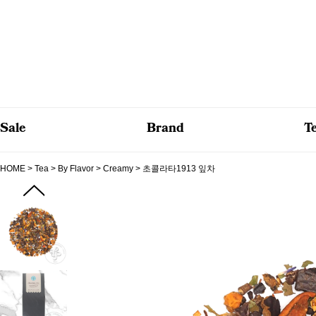
Sale
Brand
T
HOME
>
Tea
>
By Flavor
>
Creamy
> 초콜라타1913 잎차