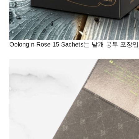
Oolong n Rose 15 Sachets는 낱개 봉