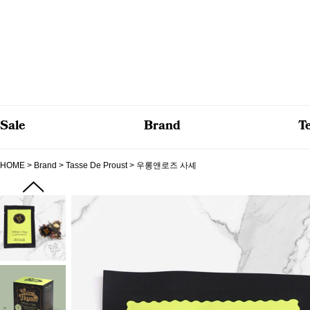
Sale
Brand
T
HOME
>
Brand
>
Tasse De Proust
> 우롱앤로즈 사셰