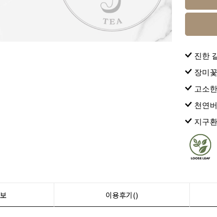
진한 갈
장미꽃
고소한
천연버
지구환
보
이용후기()