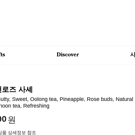
fts
Discover
로즈 사셰
Nutty, Sweet, Oolong tea, Pineapple, Rose buds, Natural 
rnoon tea, Refreshing
00
원
 상품 상세정보 참조